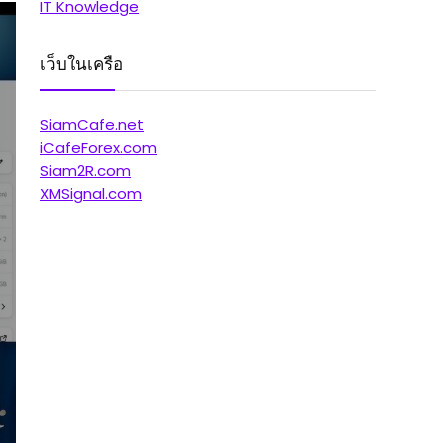
IT Knowledge
เว็บในเครือ
SiamCafe.net
iCafeForex.com
Siam2R.com
XMSignal.com