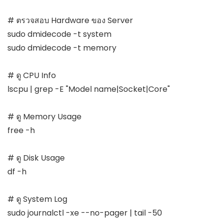
# ตรวจสอบ Hardware ของ Server

sudo dmidecode -t system

sudo dmidecode -t memory

# ดู CPU Info

lscpu | grep -E "Model name|Socket|Core"

# ดู Memory Usage

free -h

# ดู Disk Usage

df -h

# ดู System Log

sudo journalctl -xe --no-pager | tail -50