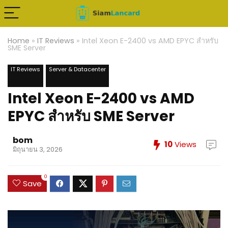
Home
»
IT Reviews
»
Intel Xeon E-2400 vs AMD EPYC สำหรับ
SME Server
IT Reviews
Server & Datacenter
Intel Xeon E-2400 vs AMD
EPYC สำหรับ SME Server
bom
10
Views
มิถุนายน 3, 2026
0
Save