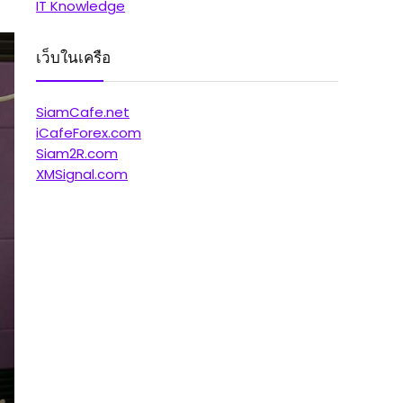
IT Knowledge
เว็บในเครือ
SiamCafe.net
iCafeForex.com
Siam2R.com
XMSignal.com