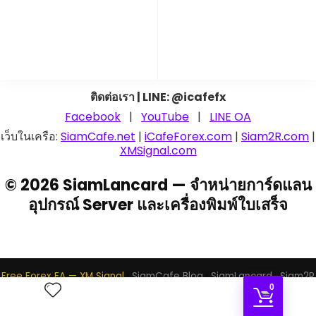
ติดต่อเรา | LINE: @icafefx
Facebook
|
YouTube
|
LINE OA
เว็บในเครือ:
SiamCafe.net
|
iCafeForex.com
|
Siam2R.com
|
XMSignal.com
© 2026 SiamLancard — จำหน่ายการ์ดแลน
อุปกรณ์ Server และเครื่องพิมพ์ใบเสร็จ
Free Forex EA — XM Signal
·
SiamCafe Blog
·
SiamLancard
·
Siam2R
0
·
iCafeFX