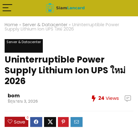
Home
»
Server & Datacenter
»
Uninterruptible Power
Supply Lithium Ion UPS ใหม่ 2026
Server & Datacenter
Uninterruptible Power
Supply Lithium Ion UPS ใหม่
2026
bom
24
Views
มิถุนายน 3, 2026
0
Save