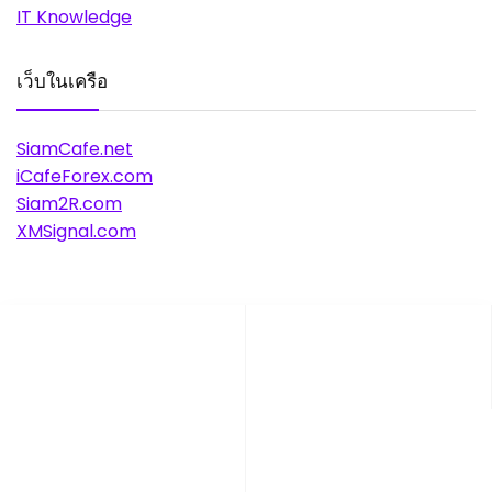
IT Knowledge
เว็บในเครือ
SiamCafe.net
iCafeForex.com
Siam2R.com
XMSignal.com