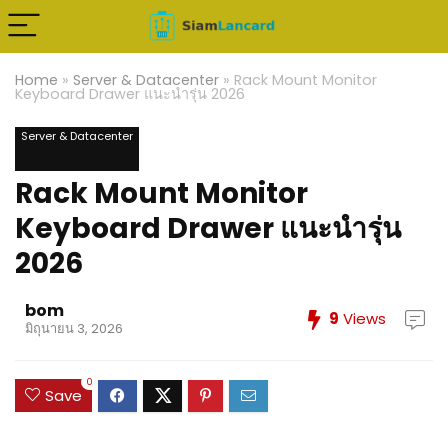
Home
»
Server & Datacenter
»
Rack Mount Monitor
Keyboard Drawer แนะนำรุ่น 2026
Server & Datacenter
Rack Mount Monitor
Keyboard Drawer แนะนำรุ่น
2026
bom
9
Views
มิถุนายน 3, 2026
0
Save