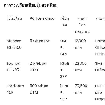
ตารางเปรียบเทียบรุ่นยอดนิยม
ยี่ห้อ/รุ่น
Performance
เชื่อม
ราคา
เหมา
ต่อ
โดย
ประมาณ
pfSense
5 Gbps FW
USB
12,000
Hom
SG-3100
+
บาท
Offic
LAN
Busin
Sophos
2.5 Gbps
1GbE
22,000
SME,
XGS 87
UTM
+
บาท
Offic
SFP
FortiGate
500 Mbps
1GbE
77,500
SME, 
40F
UTM
+
บาท
size
SFP
Orga