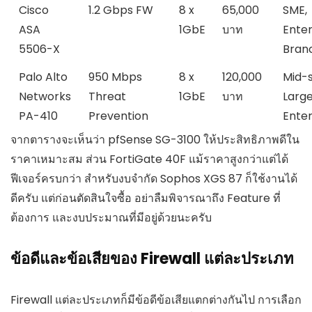
Cisco
1.2 Gbps FW
8 x
65,000
SME,
ASA
1GbE
บาท
Enter
5506-X
Bran
Palo Alto
950 Mbps
8 x
120,000
Mid-s
Networks
Threat
1GbE
บาท
Larg
PA-410
Prevention
Enter
จากตารางจะเห็นว่า pfSense SG-3100 ให้ประสิทธิภาพดีใน
ราคาเหมาะสม ส่วน FortiGate 40F แม้ราคาสูงกว่าแต่ได้
ฟีเจอร์ครบกว่า สำหรับงบจำกัด Sophos XGS 87 ก็ใช้งานได้
ดีครับ แต่ก่อนตัดสินใจซื้อ อย่าลืมพิจารณาถึง Feature ที่
ต้องการ และงบประมาณที่มีอยู่ด้วยนะครับ
ข้อดีและข้อเสียของ Firewall แต่ละประเภท
Firewall แต่ละประเภทก็มีข้อดีข้อเสียแตกต่างกันไป การเลือก