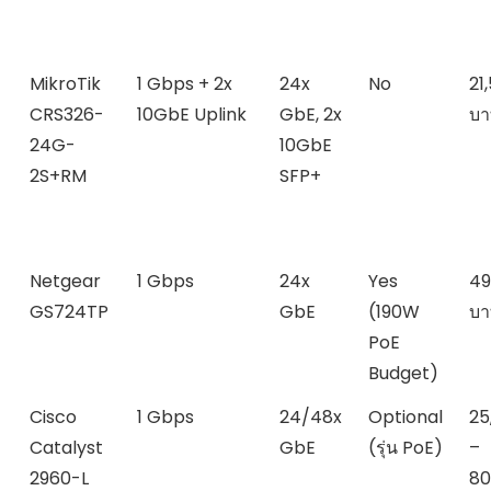
MikroTik
1 Gbps + 2x
24x
No
21
CRS326-
10GbE Uplink
GbE, 2x
บา
24G-
10GbE
2S+RM
SFP+
Netgear
1 Gbps
24x
Yes
49
GS724TP
GbE
(190W
บา
PoE
Budget)
Cisco
1 Gbps
24/48x
Optional
25
Catalyst
GbE
(รุ่น PoE)
–
2960-L
80