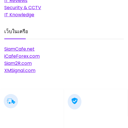
IT Reviews
Security & CCTV
IT Knowledge
เว็บในเครือ
SiamCafe.net
iCafeForex.com
Siam2R.com
XMSignal.com