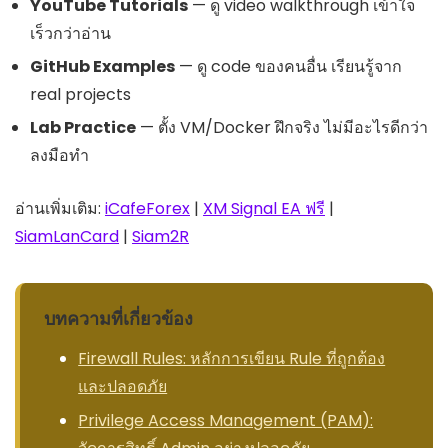
YouTube Tutorials
— ดู video walkthrough เข้าใจ
เร็วกว่าอ่าน
GitHub Examples
— ดู code ของคนอื่น เรียนรู้จาก
real projects
Lab Practice
— ตั้ง VM/Docker ฝึกจริง ไม่มีอะไรดีกว่า
ลงมือทำ
อ่านเพิ่มเติม:
iCafeForex
|
XM Signal EA ฟรี
|
SiamLanCard
|
Siam2R
บทความที่เกี่ยวข้อง
Firewall Rules: หลักการเขียน Rule ที่ถูกต้อง
และปลอดภัย
Privilege Access Management (PAM):