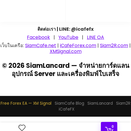
ติดต่อเรา | LINE: @icafefx
Facebook
|
YouTube
|
LINE OA
เว็บในเครือ:
SiamCafe.net
|
iCafeForex.com
|
Siam2R.com
|
XMSignal.com
© 2026 SiamLancard — จำหน่ายการ์ดแลน
อุปกรณ์ Server และเครื่องพิมพ์ใบเสร็จ
Free Forex EA — XM Signal
·
SiamCafe Blog
·
SiamLancard
·
Siam2R
·
iCafeFX
0
|
iCafeForex.com - สอนเทรด Forex
SiamCafe.net