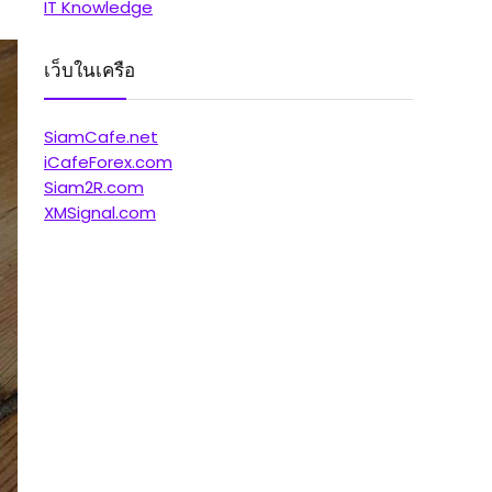
IT Knowledge
เว็บในเครือ
SiamCafe.net
iCafeForex.com
Siam2R.com
XMSignal.com