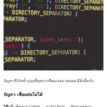
ปัญหาที่เกิดซ้ำบ่อยที่สุดจากที่ผมเจอมาตลอด มีดังนี้ครับ
ปัญหา: เชื่อมต่อไม่ได้
วิธีแก้:
เช็คสาย Cable → ดู LED Port → Ping ทดสอบ →