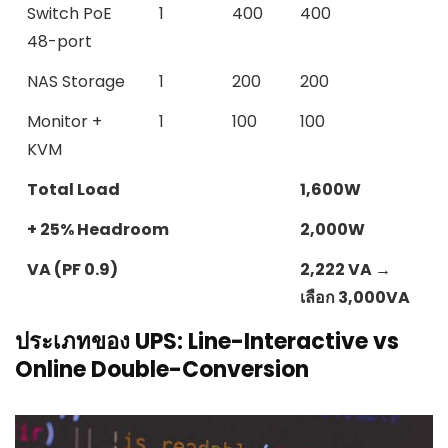
Switch PoE
1
400
400
48-port
NAS Storage
1
200
200
Monitor +
1
100
100
KVM
Total Load
1,600W
+ 25% Headroom
2,000W
VA (PF 0.9)
2,222 VA →
เลือก 3,000VA
ประเภทของ UPS: Line-Interactive vs
Online Double-Conversion