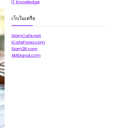
IT Knowledge
เว็บในเครือ
SiamCafe.net
iCafeForex.com
Siam2R.com
XMSignal.com