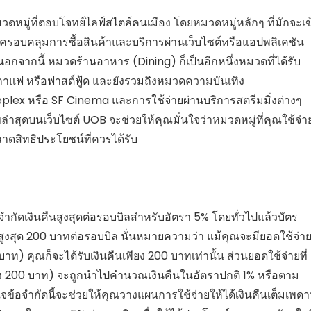
มู่ที่ตอบโจทย์ไลฟ์สไตล์คนเมือง โดยหมวดหมู่หลักๆ ที่มักจะเข
่งครอบคลุมการซื้อสินค้าและบริการผ่านเว็บไซต์หรือแอปพลิเคชัน
อกจากนี้ หมวดร้านอาหาร (Dining) ก็เป็นอีกหนึ่งหมวดที่ได้รับ
กาแฟ หรือฟาสต์ฟู้ด และยังรวมถึงหมวดความบันเทิง
eplex หรือ SF Cinema และการใช้จ่ายผ่านบริการสตรีมมิ่งต่างๆ
่าสุดบนเว็บไซต์ UOB จะช่วยให้คุณมั่นใจว่าหมวดหมู่ที่คุณใช้จ่า
ลาดสิทธิประโยชน์ที่ควรได้รับ
จำกัดเงินคืนสูงสุดต่อรอบบิลสำหรับอัตรา 5% โดยทั่วไปแล้วบัตร
งสุด 200 บาทต่อรอบบิล นั่นหมายความว่า แม้คุณจะมียอดใช้จ่า
าท) คุณก็จะได้รับเงินคืนเพียง 200 บาทเท่านั้น ส่วนยอดใช้จ่ายที่
พียง 200 บาท) จะถูกนำไปคำนวณเงินคืนในอัตราปกติ 1% หรือตาม
จข้อจำกัดนี้จะช่วยให้คุณวางแผนการใช้จ่ายให้ได้เงินคืนเต็มเพด