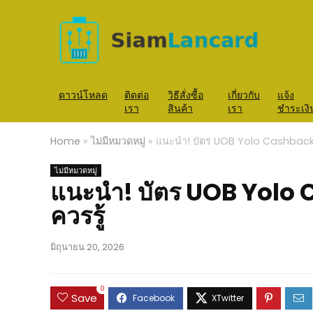
ดาวน์โหลด
ติดต่อ
วิธีสั่งซื้อ
เกี่ยวกับ
แจ้ง
เรา
สินค้า
เรา
ชำระเงิ
Home
»
ไม่มีหมวดหมู่
»
แนะนำ! บัตร UOB Yolo Cashback 5%
ไม่มีหมวดหมู่
แนะนำ! บัตร UOB Yolo C
ควรรู้
มิถุนายน 20, 2026
0
Save