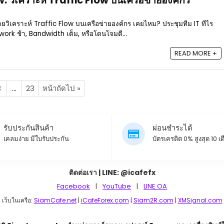
 วิเคราะห์ Traffic Flow บนเครือข่ายองค์กร
วิเคราะห์ Traffic Flow บนเครือข่ายองค์กร เคยไหม? ประชุมทีม IT ทีไร
ork ช้า, Bandwidth เต็ม, หรือโดนโจมตี...
READ MORE +
3
…
23
หน้าถัดไป »
รับประกันสินค้า
ผ่อนชำระได้
เคลมง่าย มีใบรับประกัน
บัตรเครดิต 0% สูงสุด 10 เ
ติดต่อเรา | LINE: @icafefx
Facebook
|
YouTube
|
LINE OA
เว็บในเครือ:
SiamCafe.net
|
iCafeForex.com
|
Siam2R.com
|
XMSignal.com