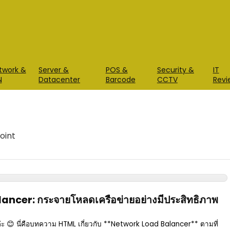
twork &
Server &
POS &
Security &
IT
N
Datacenter
Barcode
CCTV
Revi
oint
ncer: กระจายโหลดเครือข่ายอย่างมีประสิทธิภาพ
ือค่ะ 😊 นี่คือบทความ HTML เกี่ยวกับ **Network Load Balancer** ตามที่