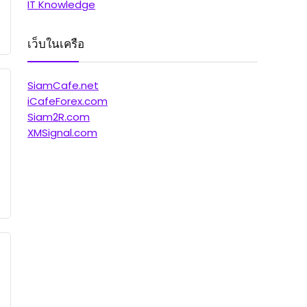
IT Knowledge
เว็บในเครือ
SiamCafe.net
iCafeForex.com
Siam2R.com
XMSignal.com