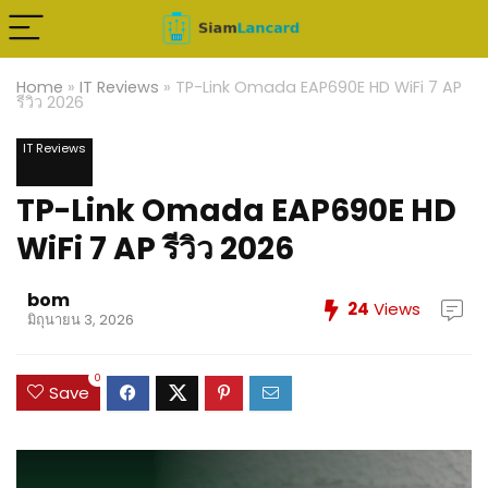
Home
»
IT Reviews
»
TP-Link Omada EAP690E HD WiFi 7 AP
รีวิว 2026
IT Reviews
TP-Link Omada EAP690E HD
WiFi 7 AP รีวิว 2026
bom
24
Views
มิถุนายน 3, 2026
0
Save