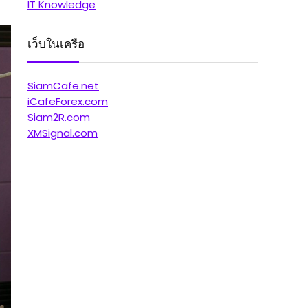
IT Knowledge
เว็บในเครือ
SiamCafe.net
iCafeForex.com
Siam2R.com
XMSignal.com