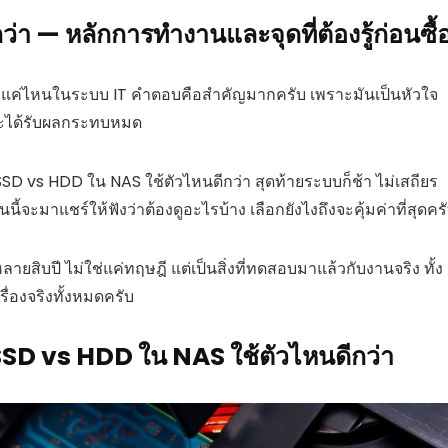
า — หลักการทำงานและจุดที่ต้องรู้ก่อนซื้
ัญแค่ไหนในระบบ IT คำตอบคือสำคัญมากครับ เพราะมันเป็นหัวใจ
บจะได้รับผลกระทบหมด
SD vs HDD ใน NAS ใช้ตัวไหนดีกว่า สุดท้ายระบบก็ช้า ไม่เสถียร
 วันนี้จะมาแชร์ให้ฟังว่าต้องดูอะไรบ้าง เลือกยังไงถึงจะคุ้มค่าที่สุดคร
ิบปี ไม่ใช่แค่ทฤษฎี แต่เป็นสิ่งที่ทดสอบมาแล้วกับงานจริง ทั้ง
ื่องจริงทั้งหมดครับ
อ SSD vs HDD ใน NAS ใช้ตัวไหนดีกว่า