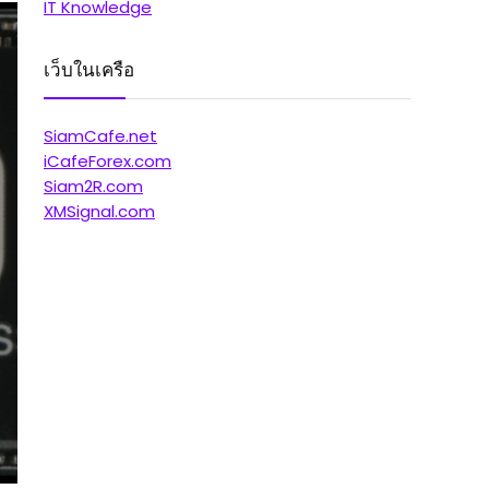
IT Knowledge
เว็บในเครือ
SiamCafe.net
iCafeForex.com
Siam2R.com
XMSignal.com