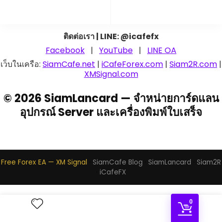
ติดต่อเรา | LINE: @icafefx
Facebook
|
YouTube
|
LINE OA
เว็บในเครือ:
SiamCafe.net
|
iCafeForex.com
|
Siam2R.com
|
XMSignal.com
© 2026 SiamLancard — จำหน่ายการ์ดแลน
อุปกรณ์ Server และเครื่องพิมพ์ใบเสร็จ
Free Forex EA — XM Signal
·
SiamCafe Blog
·
SiamLancard
·
Siam2R
·
iCafeFX
0
|
iCafeForex.com - สอนเทรด Forex
SiamCafe.net