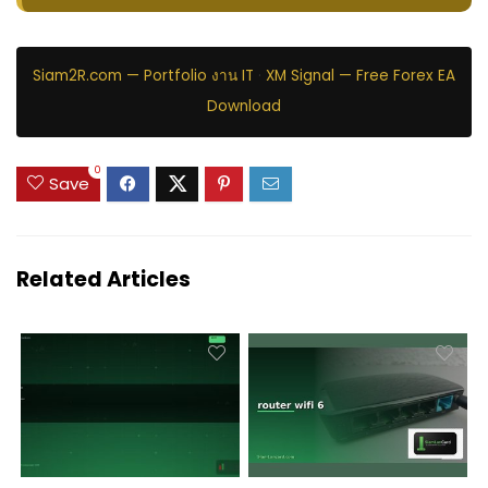
Siam2R.com — Portfolio งาน IT
·
XM Signal — Free Forex EA
Download
0
Save
Related Articles