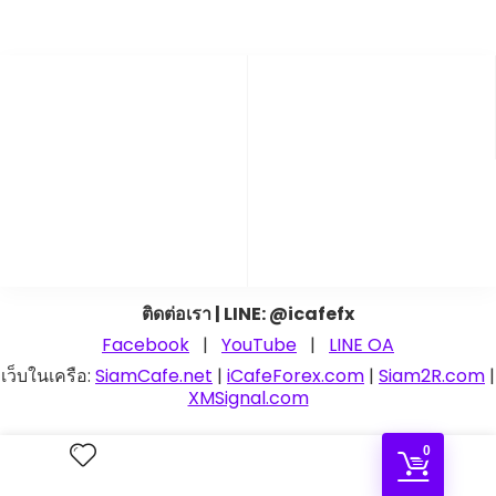
ติดต่อเรา | LINE: @icafefx
Facebook
|
YouTube
|
LINE OA
เว็บในเครือ:
SiamCafe.net
|
iCafeForex.com
|
Siam2R.com
|
XMSignal.com
© 2026 SiamLancard — จำหน่ายการ์ดแลน
0
อุปกรณ์ Server และเครื่องพิมพ์ใบเสร็จ