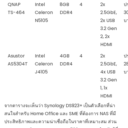
QNAP
Intel
8GB
4
2x
ป
TS-464
Celeron
DDR4
2.5GbE,
3
N5105
2x USB
บ
3.2 Gen
2, 2x
HDMI
Asustor
Intel
4GB
4
2x
ป
AS5304T
Celeron
DDR4
2.5GbE,
2
J4105
4x USB
บ
3.2 Gen
1, 1x
HDMI
จากตารางจะเห็นว่า Synology DS923+ เป็นตัวเลือกที่น่า
สนใจสำหรับ Home Office และ SME ที่ต้องการ NAS ที่มี
ประสิทธิภาพและความน่าเชื่อถือในราคาที่เหมาะสม ส่วน