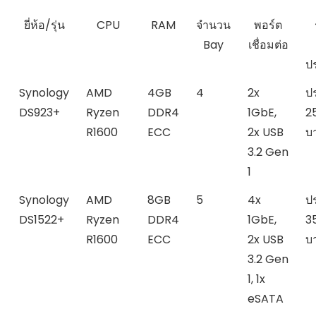
ยี่ห้อ/รุ่น
CPU
RAM
จำนวน
พอร์ต
Bay
เชื่อมต่อ
ป
Synology
AMD
4GB
4
2x
ป
DS923+
Ryzen
DDR4
1GbE,
2
R1600
ECC
2x USB
บ
3.2 Gen
1
Synology
AMD
8GB
5
4x
ป
DS1522+
Ryzen
DDR4
1GbE,
3
R1600
ECC
2x USB
บ
3.2 Gen
1, 1x
eSATA