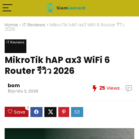
Home
»
IT Reviews
»
MikroTik hAP ax3 WiFi 6 Router รีวิว
2026
IT Reviews
MikroTik hAP ax3 WiFi 6
Router รีวิว 2026
bom
25
Views
มิถุนายน 3, 2026
0
Save