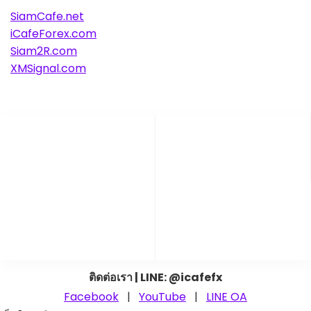
SiamCafe.net
iCafeForex.com
Siam2R.com
XMSignal.com
ติดต่อเรา | LINE: @icafefx
Facebook
|
YouTube
|
LINE OA