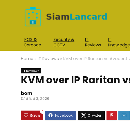
POS &
Security &
IT
IT
Barcode
CCTV
Reviews
Knowledge
Home
»
IT Reviews
»
KVM over IP Raritan vs Avocent เ
IT Reviews
KVM over IP Raritan v
bom
มิถุนายน 3, 2026
0
Save