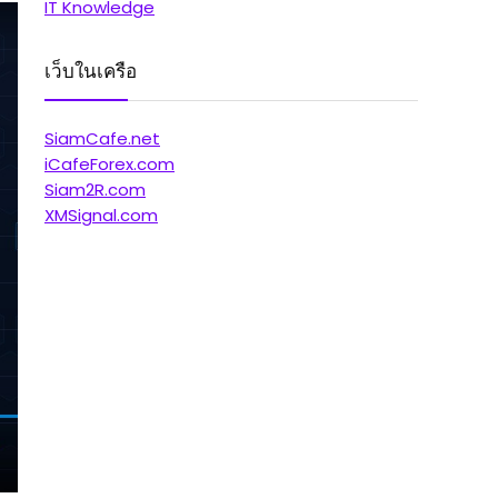
IT Knowledge
เว็บในเครือ
SiamCafe.net
iCafeForex.com
Siam2R.com
XMSignal.com