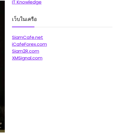
IT Knowledge
เว็บในเครือ
SiamCafe.net
iCafeForex.com
Siam2R.com
XMSignal.com