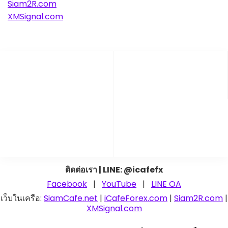
Siam2R.com
XMSignal.com
ติดต่อเรา | LINE: @icafefx
Facebook
|
YouTube
|
LINE OA
เว็บในเครือ:
SiamCafe.net
|
iCafeForex.com
|
Siam2R.com
|
XMSignal.com