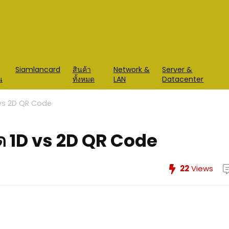
Siamlancard
สินค้า
Network &
Server &
น
ทั้งหมด
LAN
Datacenter
1D vs 2D QR Code
โค้ด 1D vs 2D QR Code
22
Views