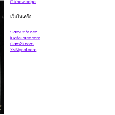
IT Knowledge
เว็บในเครือ
SiamCafe.net
iCafeForex.com
Siam2R.com
XMSignal.com