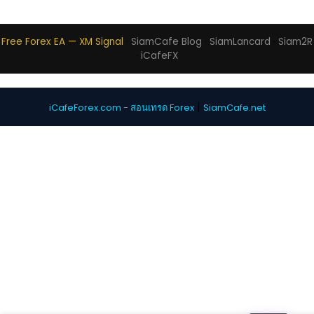
Free Forex EA — XM Signal
·
SiamCafe Blog
·
SiamLancard
·
Siam2R
·
iCafeFX
|
iCafeForex.com - สอนเทรด Forex
SiamCafe.net