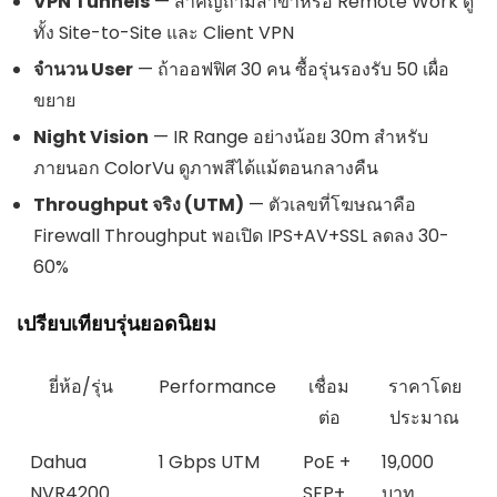
VPN Tunnels
— สำคัญถ้ามีสาขาหรือ Remote Work ดู
ทั้ง Site-to-Site และ Client VPN
จำนวน User
— ถ้าออฟฟิศ 30 คน ซื้อรุ่นรองรับ 50 เผื่อ
ขยาย
Night Vision
— IR Range อย่างน้อย 30m สำหรับ
ภายนอก ColorVu ดูภาพสีได้แม้ตอนกลางคืน
Throughput จริง (UTM)
— ตัวเลขที่โฆษณาคือ
Firewall Throughput พอเปิด IPS+AV+SSL ลดลง 30-
60%
เปรียบเทียบรุ่นยอดนิยม
ยี่ห้อ/รุ่น
Performance
เชื่อม
ราคาโดย
ต่อ
ประมาณ
Dahua
1 Gbps UTM
PoE +
19,000
NVR4200
SFP+
บาท