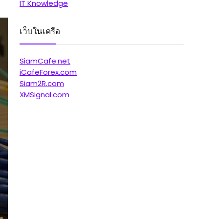
IT Knowledge
เว็บในเครือ
SiamCafe.net
iCafeForex.com
Siam2R.com
XMSignal.com