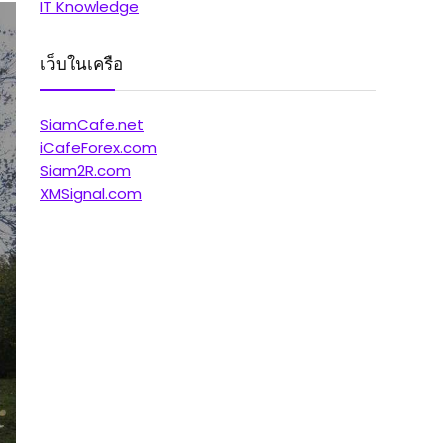
IT Knowledge
เว็บในเครือ
SiamCafe.net
iCafeForex.com
Siam2R.com
XMSignal.com