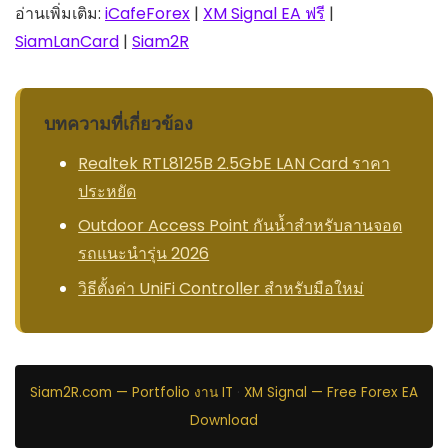
อ่านเพิ่มเติม:
iCafeForex
|
XM Signal EA ฟรี
|
SiamLanCard
|
Siam2R
บทความที่เกี่ยวข้อง
Realtek RTL8125B 2.5GbE LAN Card ราคา
ประหยัด
Outdoor Access Point กันน้ำสำหรับลานจอด
รถแนะนำรุ่น 2026
วิธีตั้งค่า UniFi Controller สำหรับมือใหม่
Siam2R.com — Portfolio งาน IT
·
XM Signal — Free Forex EA
Download