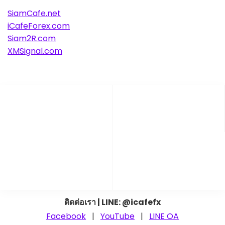
SiamCafe.net
iCafeForex.com
Siam2R.com
XMSignal.com
ติดต่อเรา | LINE: @icafefx
Facebook
|
YouTube
|
LINE OA