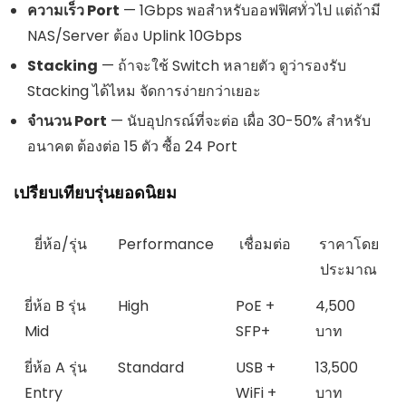
ความเร็ว Port
— 1Gbps พอสำหรับออฟฟิศทั่วไป แต่ถ้ามี
NAS/Server ต้อง Uplink 10Gbps
Stacking
— ถ้าจะใช้ Switch หลายตัว ดูว่ารองรับ
Stacking ได้ไหม จัดการง่ายกว่าเยอะ
จำนวน Port
— นับอุปกรณ์ที่จะต่อ เผื่อ 30-50% สำหรับ
อนาคต ต้องต่อ 15 ตัว ซื้อ 24 Port
เปรียบเทียบรุ่นยอดนิยม
ยี่ห้อ/รุ่น
Performance
เชื่อมต่อ
ราคาโดย
ประมาณ
ยี่ห้อ B รุ่น
High
PoE +
4,500
Mid
SFP+
บาท
ยี่ห้อ A รุ่น
Standard
USB +
13,500
Entry
WiFi +
บาท