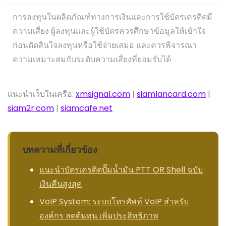
การลงทุนในผลิตภัณฑ์ทางการเงินและการใช้บัตรเครดิตมี
ความเสี่ยง ผู้ลงทุนและผู้ใช้บัตรควรศึกษาข้อมูลให้เข้าใจ
ก่อนตัดสินใจลงทุนหรือใช้จ่ายเสมอ และควรพิจารณา
ความเหมาะสมกับระดับความเสี่ยงที่ยอมรับได้
แนะนำเว็บในเครือ:
xmsignal.com
|
siamlancard.com
|
siam2r.com
|
siamcafe.net
บทความที่เกี่ยวข้อง
แนะนำบัตรเครดิตปั๊มน้ำมัน PTT OR Shell ฉบับ
เงินคืนสูงสุด
VoIP System: ระบบโทรศัพท์ VoIP สำหรับ
องค์กร ลดต้นทุน เพิ่มประสิทธิภาพ