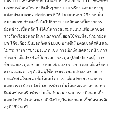
บัตร TTB So Smart จะไม่ได้รับคะแนนสะสม TTB Rewards
Point เหมือนบัตรเครดิตอื่นๆ ของ TTB หรือของธนาคารคู่
แข่งอย่าง KBank Platinum ที่ให้ 1 คะแนนทุก 25 บาท นั่น
หมายความว่าบัตรนี้เน้นไปที่การประหยัดดอกเบี้ยจากการ
ผ่อนชำระเป็นหลัก ไม่ได้เน้นการสะสมคะแนนเพื่อแลกของ
รางวัลหรือส่วนลดอื่นๆ นอกจากนี้ ยอดใช้จ่ายที่จะนำมาผ่อน
0% ได้จะต้องเป็นยอดตั้งแต่ 1,000 บาทขึ้นไปต่อเซลล์สลิป และ
ไม่รวมรายการบางประเภท เช่น การเบิกเงินสดล่วงหน้า, การ
ชำระค่าเบี้ยประกันชีวิตควบการลงทุน (Unit-linked), การ
ซื้อหน่วยลงทุน, รายการที่ยกเลิก, และรายการดอกเบี้ยหรือค่า
ธรรมเนียมต่างๆ ดังนั้น ผู้ใช้ควรตรวจสอบประเภทรายการ
ก่อนตัดสินใจผ่อน เพื่อให้แน่ใจว่าเข้าเงื่อนไขของธนาคาร
และควรระมัดระวังเรื่องการชำระคืนให้ตรงเวลา หากมีการ
ผิดนัดชำระหรือชำระไม่เต็มจำนวน ธนาคารจะคิดดอกเบี้ย
และค่าปรับล่าช้าตามปกติ ซึ่งปัจจุบันอัตราดอกเบี้ยบัตรเครดิต
อยู่ที่ 16% ต่อปี