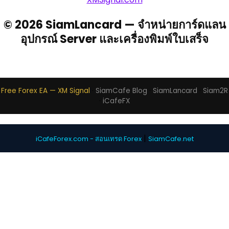
© 2026 SiamLancard — จำหน่ายการ์ดแลน
อุปกรณ์ Server และเครื่องพิมพ์ใบเสร็จ
Free Forex EA — XM Signal
·
SiamCafe Blog
·
SiamLancard
·
Siam2R
·
iCafeFX
|
iCafeForex.com - สอนเทรด Forex
SiamCafe.net