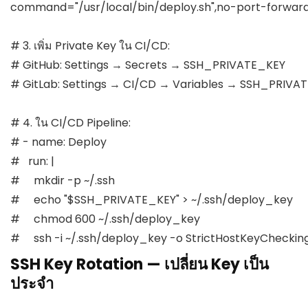
command="/usr/local/bin/deploy.sh",no-port-forwardi
# 3. เพิ่ม Private Key ใน CI/CD:

# GitHub: Settings → Secrets → SSH_PRIVATE_KEY

# GitLab: Settings → CI/CD → Variables → SSH_PRIVAT
# 4. ใน CI/CD Pipeline:

# - name: Deploy

#   run: |

#     mkdir -p ~/.ssh

#     echo "$SSH_PRIVATE_KEY" > ~/.ssh/deploy_key

#     chmod 600 ~/.ssh/deploy_key

#     ssh -i ~/.ssh/deploy_key -o StrictHostKeyChecki
SSH Key Rotation — เปลี่ยน Key เป็น
ประจำ