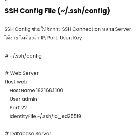
SSH Config File (~/.ssh/config)
SSH Config ช่วยให้จัดการ SSH Connection หลาย Server
ได้ง่าย ไม่ต้องจำ IP, Port, User, Key
# ~/.ssh/config

# Web Server

Host web

    HostName 192.168.1.100

    User admin

    Port 22

    IdentityFile ~/.ssh/id_ed25519

# Database Server
