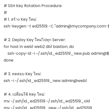
# SSH Key Rotation Procedure:

#

# 1. สร้าง Key ใหม่:

ssh-keygen -t ed25519 -C "
admin@mycompany.com-
# 2. Deploy Key ใหม่ไปทุก Server:

for host in web1 web2 db1 bastion; do

    ssh-copy-id -i ~/.ssh/id_ed25519_new.pub admin@$
done

# 3. ทดสอบ Key ใหม่:

ssh -i ~/.ssh/id_ed25519_new admin@web1

# 4. เปลี่ยนใช้ Key ใหม่:

mv ~/.ssh/id_ed25519 ~/.ssh/id_ed25519_old

mv ~/.ssh/id_ed25519_new ~/.ssh/id_ed25519
