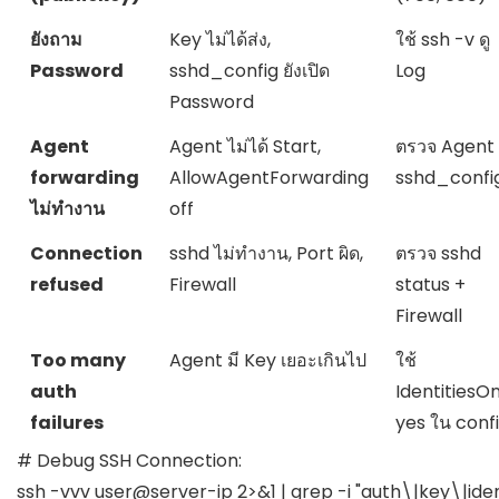
ยังถาม
Key ไม่ได้ส่ง,
ใช้
ssh -v
ดู
Password
sshd_config ยังเปิด
Log
Password
Agent
Agent ไม่ได้ Start,
ตรวจ Agent
forwarding
AllowAgentForwarding
sshd_confi
ไม่ทำงาน
off
Connection
sshd ไม่ทำงาน, Port ผิด,
ตรวจ sshd
refused
Firewall
status +
Firewall
Too many
Agent มี Key เยอะเกินไป
ใช้
auth
IdentitiesOn
failures
yes
ใน conf
# Debug SSH Connection:

ssh -vvv user@server-ip 2>&1 | grep -i "auth\|key\|ident