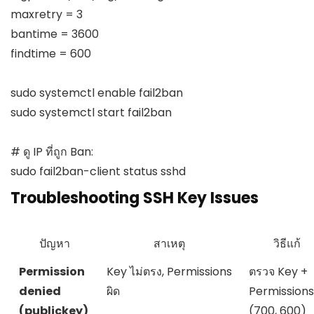
maxretry = 3

bantime = 3600

findtime = 600

sudo systemctl enable fail2ban

sudo systemctl start fail2ban

# ดู IP ที่ถูก Ban:

sudo fail2ban-client status sshd
Troubleshooting SSH Key Issues
ปัญหา
สาเหตุ
วิธีแก้
Permission
Key ไม่ตรง, Permissions
ตรวจ Key +
denied
ผิด
Permissions
(publickey)
(700, 600)