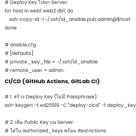
# Deploy Key ไปทุก Server:

for host in web1 web2 db1; do

    ssh-copy-id -i ~/.ssh/id_ansible.pub admin@$host

done

# ansible.cfg:

# [defaults]

# private_key_file = ~/.ssh/id_ansible

# remote_user = admin
CI/CD (GitHub Actions, GitLab CI)
# 1. สร้าง Deploy Key (ไม่มี Passphrase):

ssh-keygen -t ed25519 -C "deploy-cicd" -f deploy_key -
# 2. เพิ่ม Public Key บน Server:

# ใส่ใน authorized_keys พร้อม Restrictions:
