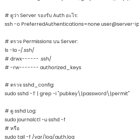
# ดูว่า Server รองรับ Auth อะไร:

ssh -o PreferredAuthentications=none user@server-ip
# ตรวจ Permissions บน Server:

ls -la ~/.ssh/

# drwx------ .ssh/

# -rw------- authorized_keys

# ตรวจ sshd_config:

sudo sshd -T | grep -i "pubkey\|password\|permit"

# ดู sshd Log:

sudo journalctl -u sshd -f

# หรือ

sudo tail -f /var/log/auth.log