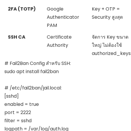
2FA (TOTP)
Google
Key + OTP =
Authenticator
Security สูงสุด
PAM
SSH CA
Certificate
จัดการ Key ขนาด
Authority
ใหญ่ ไม่ต้องใช้
authorized_keys
# Fail2Ban Config สำหรับ SSH:

sudo apt install fail2ban

# /etc/fail2ban/jail.local:

[sshd]

enabled = true

port = 2222

filter = sshd

logpath = /var/log/auth.log
