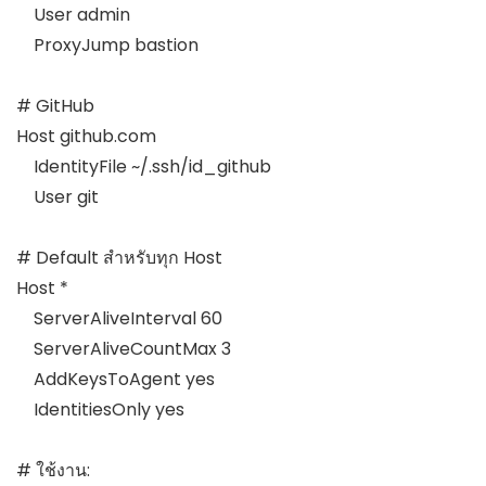
    User admin

    ProxyJump bastion

# GitHub

Host github.com

    IdentityFile ~/.ssh/id_github

    User git

# Default สำหรับทุก Host

Host *

    ServerAliveInterval 60

    ServerAliveCountMax 3

    AddKeysToAgent yes

    IdentitiesOnly yes

# ใช้งาน:
