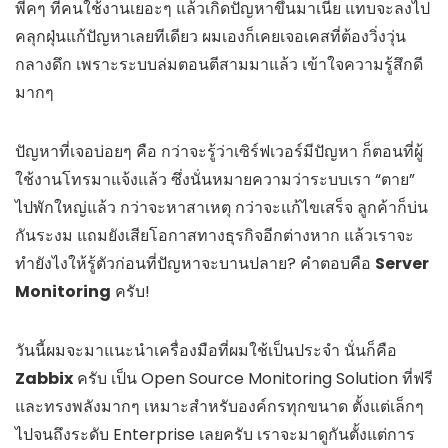
พีคๆ ที่คนใช้งานเยอะๆ แล้วเกิดปัญหาขึ้นมาเนี่ย แทบจะลงไป
คลุกฝุ่นแก้ปัญหาเลยทีเดียว ผมเองก็เคยเจอเคสที่ต้องวิ่งวุ่น
กลางดึก เพราะระบบล่มตอนตีสามมาแล้ว เข้าใจความรู้สึกดี
มากๆ
ปัญหาที่เจอบ่อยๆ คือ กว่าจะรู้ว่าเซิร์ฟเวอร์มีปัญหา ก็ตอนที่ผู้
ใช้งานโทรมาแจ้งแล้ว ซึ่งนั่นหมายความว่าระบบเรา “ตาย”
ไปพักใหญ่แล้ว กว่าจะหาสาเหตุ กว่าจะแก้ไขเสร็จ ลูกค้าก็บ่น
กันระงม แถมยังเสียโอกาสทางธุรกิจอีกต่างหาก แล้วเราจะ
ทำยังไงให้รู้ตัวก่อนที่ปัญหาจะบานปลาย? คำตอบคือ
Server
Monitoring
ครับ!
วันนี้ผมจะมาแนะนำเครื่องมือที่ผมใช้เป็นประจำ นั่นก็คือ
Zabbix
ครับ เป็น Open Source Monitoring Solution ที่ฟรี
และทรงพลังมากๆ เหมาะสำหรับองค์กรทุกขนาด ตั้งแต่เล็กๆ
ไปจนถึงระดับ Enterprise เลยครับ เราจะมาดูกันตั้งแต่การ