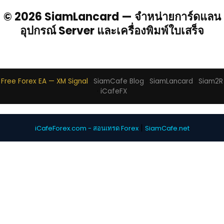
© 2026 SiamLancard — จำหน่ายการ์ดแลน
อุปกรณ์ Server และเครื่องพิมพ์ใบเสร็จ
Free Forex EA — XM Signal
·
SiamCafe Blog
·
SiamLancard
·
Siam2R
·
iCafeFX
|
iCafeForex.com - สอนเทรด Forex
SiamCafe.net