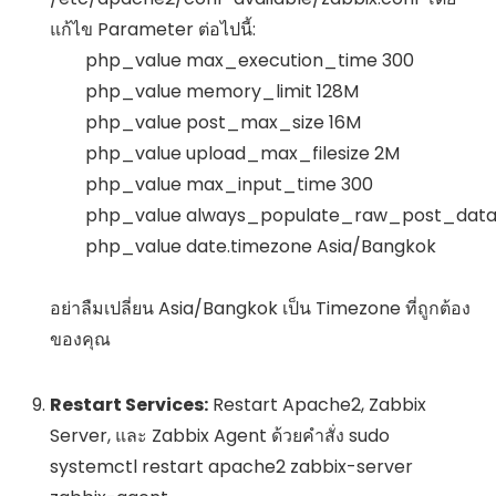
แก้ไข Parameter ต่อไปนี้:
        php_value max_execution_time 300

        php_value memory_limit 128M

        php_value post_max_size 16M

        php_value upload_max_filesize 2M

        php_value max_input_time 300

        php_value always_populate_raw_post_data 
        php_value date.timezone Asia/Bangkok

อย่าลืมเปลี่ยน
Asia/Bangkok
เป็น Timezone ที่ถูกต้อง
ของคุณ
Restart Services:
Restart Apache2, Zabbix
Server, และ Zabbix Agent ด้วยคำสั่ง
sudo
systemctl restart apache2 zabbix-server