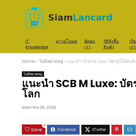
IT
ดาวน์โหลด
ติดต่อ
วิธีสั่งซื้อ
เกี่
Knowledge
เรา
สินค้า
เรา
Home
»
ไม่มีหมวดหมู่
»
แนะนำ SCB M Luxe: บัตรคู่ใจนักเดิ
ไม่มีหมวดหมู่
แนะนำ SCB M Luxe: บัตรคู
โลก
พฤษภาคม 30, 2026
0
Save