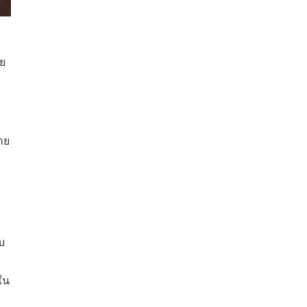
าย
่าย
บ
ใน