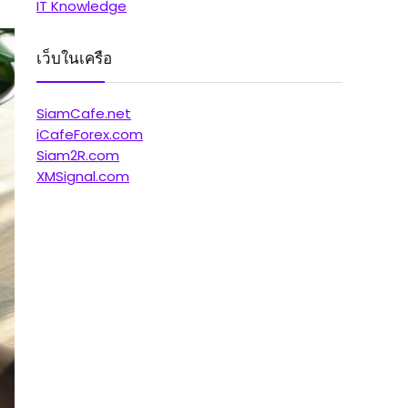
IT Knowledge
เว็บในเครือ
SiamCafe.net
iCafeForex.com
Siam2R.com
XMSignal.com