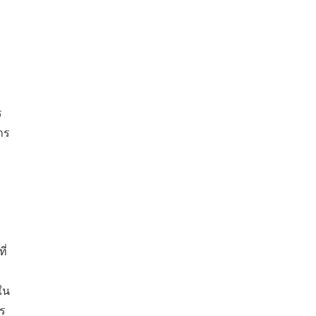
ร
าร
ี่
ใน
ตร