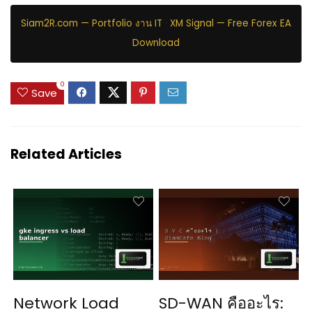
Siam2R.com — Portfolio งาน IT
·
XM Signal — Free Forex EA
Download
0
Save
Related Articles
Network Load
SD-WAN คืออะไร: