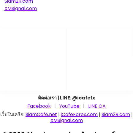
Siam2R.com
XMSignal.com
ติดต่อเรา | LINE: @icafefx
Facebook
|
YouTube
|
LINE OA
เว็บในเครือ:
SiamCafe.net
|
iCafeForex.com
|
Siam2R.com
|
XMSignal.com