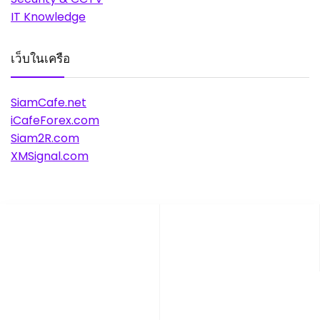
IT Knowledge
เว็บในเครือ
SiamCafe.net
iCafeForex.com
Siam2R.com
XMSignal.com