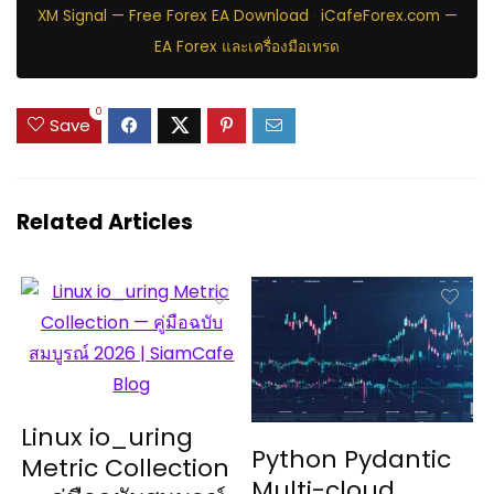
XM Signal — Free Forex EA Download
·
iCafeForex.com —
EA Forex และเครื่องมือเทรด
0
Save
Related Articles
Linux io_uring
Python Pydantic
Metric Collection
Multi-cloud