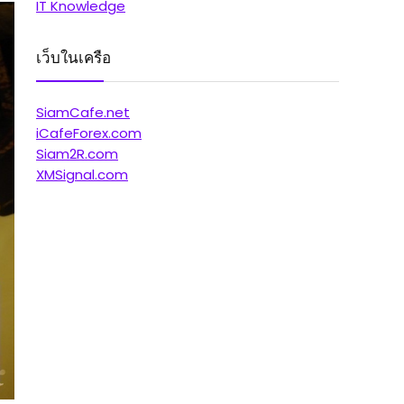
IT Knowledge
เว็บในเครือ
SiamCafe.net
iCafeForex.com
Siam2R.com
XMSignal.com