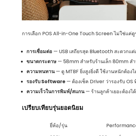
การเลือก POS All-in-One Touch Screen ไม่ใช่แค่ดูร
การเชื่อมต่อ
— USB เสถียรสุด Bluetooth สะดวกแต่อ
ขนาดกระดาษ
— 58mm สำหรับร้านเล็ก 80mm สำหรั
ความทนทาน
— ดู MTBF ยิ่งสูงยิ่งดี ใช้งานหนักต้องไ
รองรับ Software
— ต้องเช็ค Driver ว่ารองรับ OS ท
ความเร็วในการพิมพ์/สแกน
— ร้านลูกค้าเยอะต้องได
เปรียบเทียบรุ่นยอดนิยม
ยี่ห้อ/รุ่น
Performanc