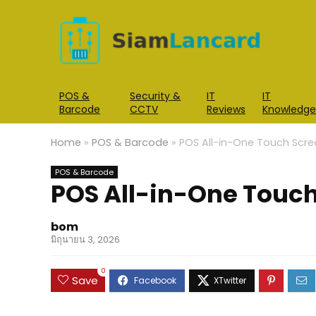
POS &
Security &
IT
IT
Barcode
CCTV
Reviews
Knowledge
Home
»
POS & Barcode
»
POS All-in-One Touch Scre
POS & Barcode
POS All-in-One Touch 
bom
มิถุนายน 3, 2026
0
Save