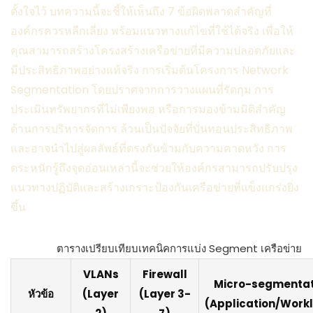
ตั้งใจไว้ บทความนี้จะชี้ให้เห็นถึง 7 ข้อผิดพลาดสำคัญที่
องค์กรควรหลีกเลี่ยง พร้อมแนวทางแก้ไขที่ใช้ได้จริง เพื่อให้
คุณสามารถสร้างโครงสร้างเครือข่ายที่มีความปลอดภัยและ
มีประสิทธิภาพอย่างแท้จริง การเริ่มต้นโครงการ Network
Segmentation โดยปราศจากการวางแผนที่รัดกุม การ
ประเมินทรัพยากรที่ไม่เพียงพอ หรือการมองข้ามมิติสำคัญ
ด้านการบริหารจัดการ ล้วนเป็นปัจจัยที่บั่นทอนประสิทธิภาพ
และอาจนำไปสู่ผลลัพธ์ที่ตรงกันข้ามกับความคาดหวัง การ
ตระหนักรู้ถึงจุดอ่อนเหล่านี้จะช่วยให้องค์กรสามารถปรับปรุง
แนวทางปฏิบัติและสร้างเกราะป้องกันเครือข่ายที่แข็งแกร่งยิ่ง
ขึ้น
ตารางเปรียบเทียบเทคนิคการแบ่ง Segment เครือข่าย
VLANs
Firewall
Micro-segmentat
หัวข้อ
(Layer
(Layer 3-
(Application/Work