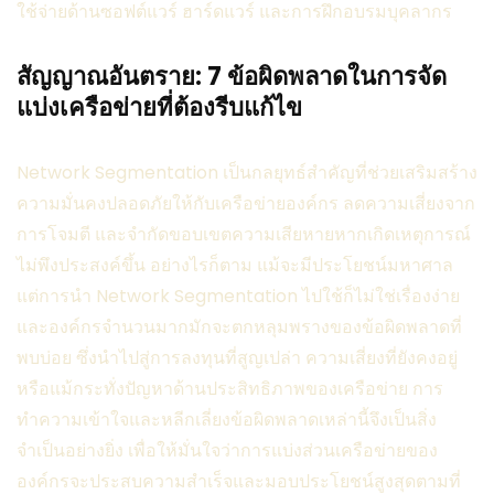
ใช้จ่ายด้านซอฟต์แวร์ ฮาร์ดแวร์ และการฝึกอบรมบุคลากร
สัญญาณอันตราย: 7 ข้อผิดพลาดในการจัด
แบ่งเครือข่ายที่ต้องรีบแก้ไข
Network Segmentation เป็นกลยุทธ์สำคัญที่ช่วยเสริมสร้าง
ความมั่นคงปลอดภัยให้กับเครือข่ายองค์กร ลดความเสี่ยงจาก
การโจมตี และจำกัดขอบเขตความเสียหายหากเกิดเหตุการณ์
ไม่พึงประสงค์ขึ้น อย่างไรก็ตาม แม้จะมีประโยชน์มหาศาล
แต่การนำ Network Segmentation ไปใช้ก็ไม่ใช่เรื่องง่าย
และองค์กรจำนวนมากมักจะตกหลุมพรางของข้อผิดพลาดที่
พบบ่อย ซึ่งนำไปสู่การลงทุนที่สูญเปล่า ความเสี่ยงที่ยังคงอยู่
หรือแม้กระทั่งปัญหาด้านประสิทธิภาพของเครือข่าย การ
ทำความเข้าใจและหลีกเลี่ยงข้อผิดพลาดเหล่านี้จึงเป็นสิ่ง
จำเป็นอย่างยิ่ง เพื่อให้มั่นใจว่าการแบ่งส่วนเครือข่ายของ
องค์กรจะประสบความสำเร็จและมอบประโยชน์สูงสุดตามที่