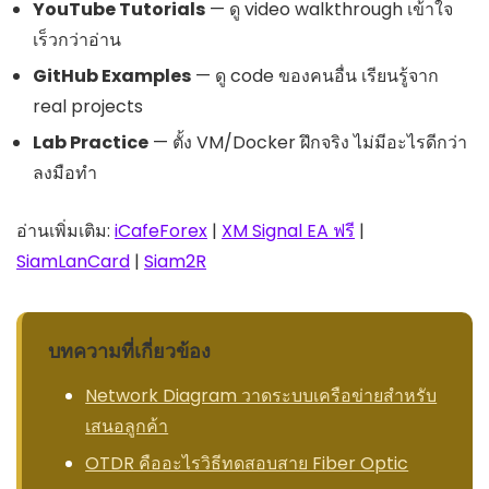
YouTube Tutorials
— ดู video walkthrough เข้าใจ
เร็วกว่าอ่าน
GitHub Examples
— ดู code ของคนอื่น เรียนรู้จาก
real projects
Lab Practice
— ตั้ง VM/Docker ฝึกจริง ไม่มีอะไรดีกว่า
ลงมือทำ
อ่านเพิ่มเติม:
iCafeForex
|
XM Signal EA ฟรี
|
SiamLanCard
|
Siam2R
บทความที่เกี่ยวข้อง
Network Diagram วาดระบบเครือข่ายสำหรับ
เสนอลูกค้า
OTDR คืออะไรวิธีทดสอบสาย Fiber Optic