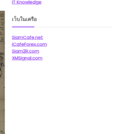
IT Knowledge
เว็บในเครือ
SiamCafe.net
iCafeForex.com
Siam2R.com
XMSignal.com