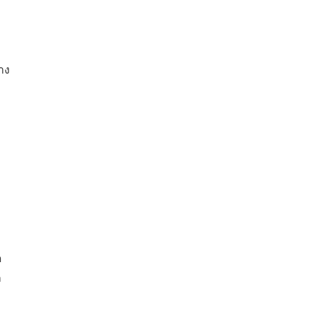
าง
ด
ก