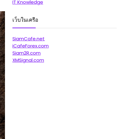
IT Knowledge
เว็บในเครือ
SiamCafe.net
iCafeForex.com
Siam2R.com
XMSignal.com