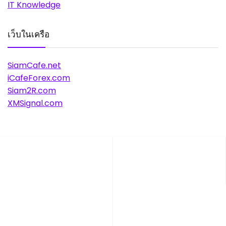
IT Knowledge
เว็บในเครือ
SiamCafe.net
iCafeForex.com
Siam2R.com
XMSignal.com