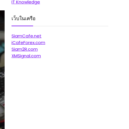
IT Knowledge
เว็บในเครือ
SiamCafe.net
iCafeForex.com
Siam2R.com
XMSignal.com