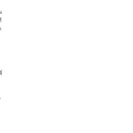
น
่
ด
ะ
่
ง