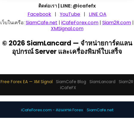
ติดต่อเรา | LINE: @icafefx
Facebook
|
YouTube
|
LINE OA
เว็บในเครือ:
SiamCafe.net
|
iCafeForex.com
|
Siam2R.com
|
XMSignal.com
© 2026 SiamLancard — จำหน่ายการ์ดแลน
อุปกรณ์ Server และเครื่องพิมพ์ใบเสร็จ
Free Forex EA — XM Signal
·
SiamCafe Blog
·
SiamLancard
·
Siam2R
·
iCafeFX
|
iCafeForex.com - สอนเทรด Forex
SiamCafe.net