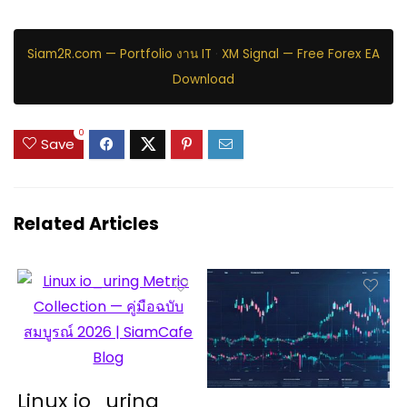
Siam2R.com — Portfolio งาน IT
·
XM Signal — Free Forex EA
Download
0
Save
Related Articles
Linux io_uring