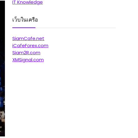
IT Knowledge
เว็บในเครือ
SiamCafe.net
iCafeForex.com
Siam2R.com
XMSignal.com