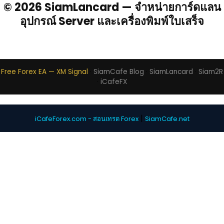
© 2026 SiamLancard — จำหน่ายการ์ดแลน
อุปกรณ์ Server และเครื่องพิมพ์ใบเสร็จ
Free Forex EA — XM Signal
·
SiamCafe Blog
·
SiamLancard
·
Siam2R
·
iCafeFX
|
iCafeForex.com - สอนเทรด Forex
SiamCafe.net